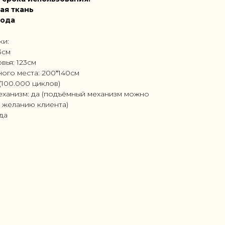
ая ткань
года
ки:
3см
вья: 123см
ого места: 200*140см
(100.000 циклов)
ханизм: да (подъёмный механизм можно
 желанию клиента)
ода
SALE