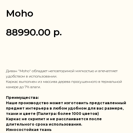
Moho
р.
88990.00
Заказать в 1 клик
Диван "Moho" обладает неповторимой мягкостью и впечатляет
удобством в использовании.
Каркас выполнен из массива дерева просушенного в термальной
камере до 7% влаги.
Преимущества:
Наше производство может изготовить представленный
предмет интерьера в любом удобном для вас размере,
ткани и цвете (Палитра: более 1000 цветов)
Каркас не скрипит и не расслаивается после
длительного срока использования.
Износостойкая ткань