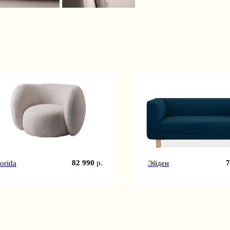
82 990
р.
7
lorida
Эйден