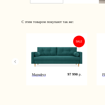
С этим товаром покупают так же:
SALE
3 990
р.
97 990
р.
Маркфул
F