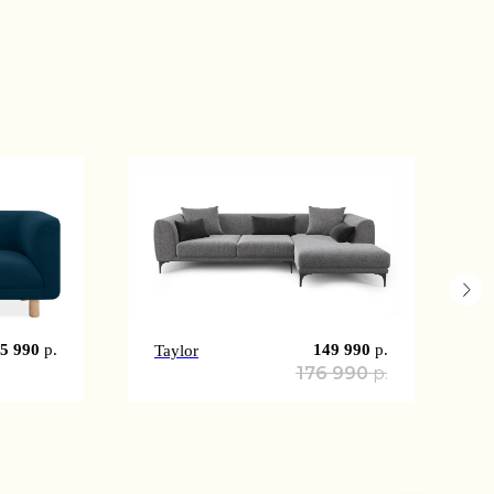
5 990
р.
149 990
р.
Taylor
176 990
р.