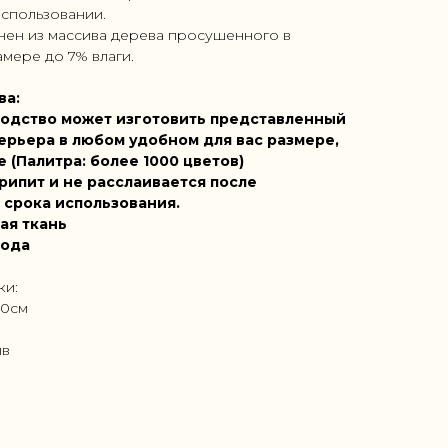
использовании.
нен из массива дерева просушенного в
мере до 7% влаги.
ва:
одство может изготовить представленный
ерьера в любом удобном для вас размере,
е (Палитра: более 1000 цветов)
рипит и не расслаивается после
 срока использования.
ая ткань
года
ки:
00см
ив