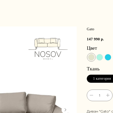
Gato
147 990
р.
Цвет
Ткань
1 категория
Диван "Gato"