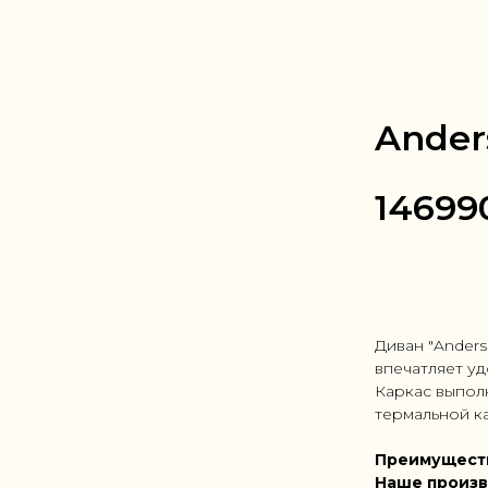
Ander
14699
Заказать в
Диван "Ander
впечатляет уд
Каркас выпол
термальной ка
Преимущест
Наше произв