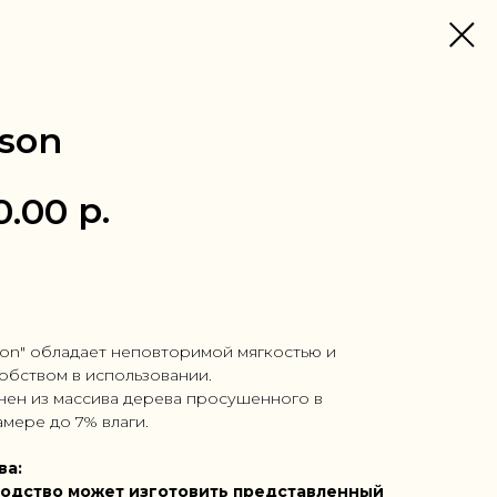
son
р.
0.00
 1 клик
son" обладает неповторимой мягкостью и
обством в использовании.
нен из массива дерева просушенного в
мере до 7% влаги.
ва:
одство может изготовить представленный