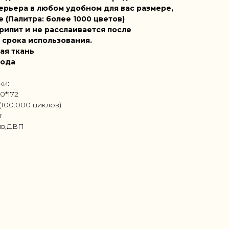
ерьера в любом удобном для вас размере,
е (Палитра: более 1000 цветов)
рипит и не расслаивается после
 срока использования.
ая ткань
года
ки:
0*172
(100.000 циклов)
т
ив,ДВП