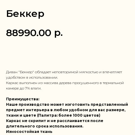
Беккер
р.
88990.00
Заказать в 1 клик
Диван "Беккер" обладает неповторимой мягкостью и впечатляет
удобством в использовании.
Каркас выполнен из массива дерева просушенного в термальной
камере до 7% влаги.
Преимущества:
Наше производство может изготовить представленный
предмет интерьера в любом удобном для вас размере,
ткани и цвете (Палитра: более 1000 цветов)
Каркас не скрипит и не расслаивается после
длительного срока использования.
Износостойкая ткань