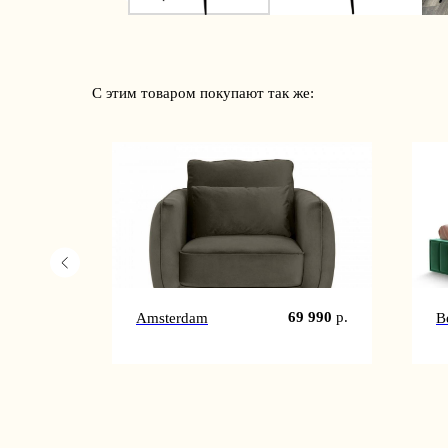
С этим товаром покупают так же:
8 490
р.
69 990
р.
Amsterdam
В