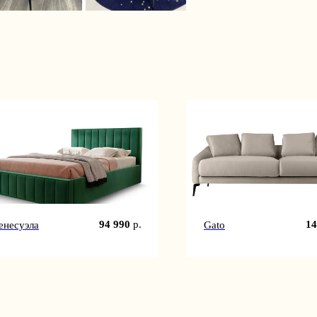
94 990
р.
14
енесуэла
Gato