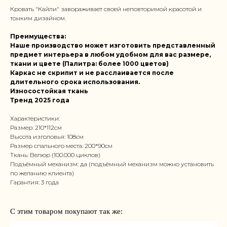
Кровать "Кайли" завораживает своей неповторимой красотой и
тонким дизайном.
Преимущества:
Наше производство может изготовить представленный
предмет интерьера в любом удобном для вас размере,
ткани и цвете (Палитра: более 1000 цветов)
Каркас не скрипит и не расслаивается после
длительного срока использования.
Износостойкая ткань
Тренд 2025 года
Характеристики:
Размер: 210*112см
Высота изголовья: 108см
Размер спального места: 200*90см
Ткань: Велюр (100.000 циклов)
Подъёмный механизм: да (подъёмный механизм можно установить
по желанию клиента)
Гарантия: 3 года
С этим товаром покупают так же: