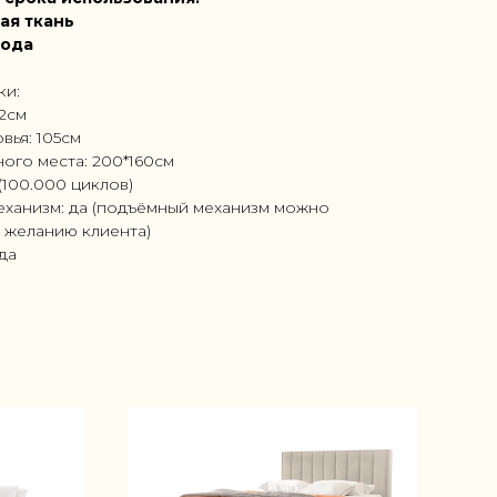
ая ткань
года
ки:
72см
вья: 105см
ого места: 200*160см
(100.000 циклов)
ханизм: да (подъёмный механизм можно
 желанию клиента)
ода