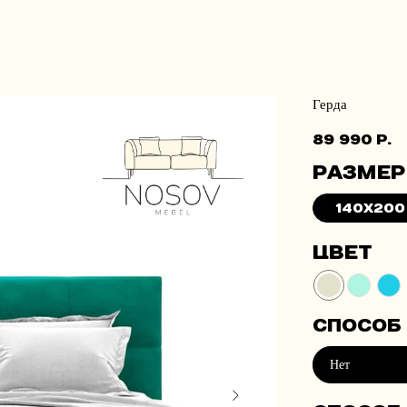
Герда
89 990
р.
Размер
140x200
Цвет