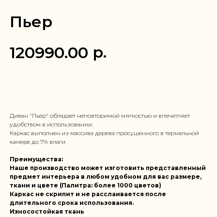
Пьер
р.
120990.00
Заказать в 1 клик
Диван "Пьер" обладает неповторимой мягкостью и впечатляет
удобством в использовании.
Каркас выполнен из массива дерева просушенного в термальной
камере до 7% влаги.
Преимущества:
Наше производство может изготовить представленный
предмет интерьера в любом удобном для вас размере,
ткани и цвете (Палитра: более 1000 цветов)
Каркас не скрипит и не расслаивается после
длительного срока использования.
Износостойкая ткань