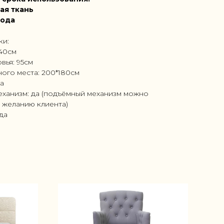
ая ткань
года
ки:
240см
вья: 95см
ого места: 200*180см
а
ханизм: да (подъёмный механизм можно
 желанию клиента)
ода