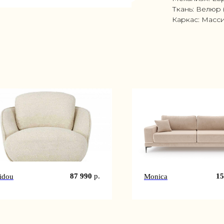
Ткань: Велюр 
Каркас: Масс
87 990
р.
15
idou
Monica