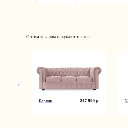
С этим товаром покупают так же:
6 990
р.
247 990
р.
Берлин
N