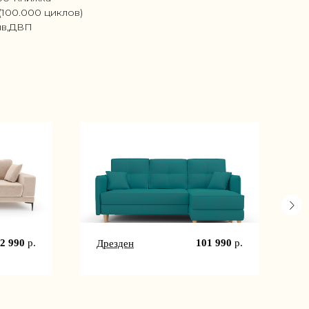
(100.000 циклов)
ив,ДВП
2 990
р.
101 990
р.
Дрезден
S