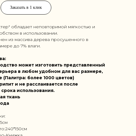
Заказать в 1 клик
стер" обладает неповторимой мягкостью и
обством в использовании.
нен из массива дерева просушенного в
мере до 7% влаги.
ва:
одство может изготовить представленный
ерьера в любом удобном для вас размере,
е (Палитра: более 1000 цветов)
рипит и не расслаивается после
 срока использования.
ая ткань
года
ки:
55см
то:240*150см
ро-Книжка