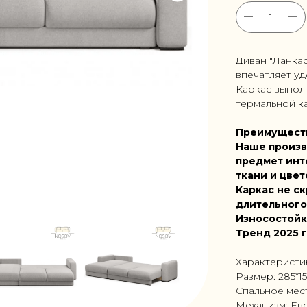
Диван "Ланка
впечатляет уд
Каркас выпол
термальной ка
Преимущест
Наше произв
предмет инт
ткани и цвет
Каркас не ск
длительного
Износостойк
Тренд 2025 
Характеристи
Размер: 285*1
Спальное мес
Механизм: Ев