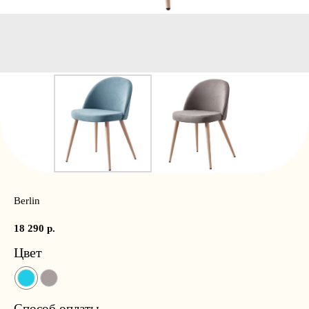
Berlin
18 290
р.
Цвет