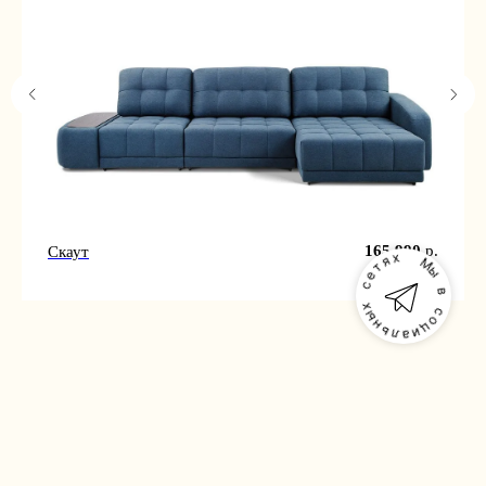
165 990
р.
Скаут