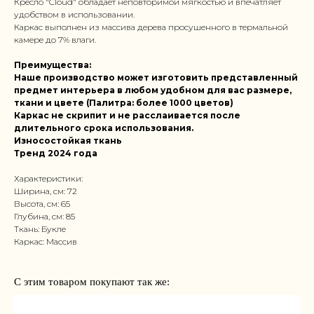
Кресло "Cloud" обладает неповторимой мягкостью и впечатляет
удобством в использовании.
Каркас выполнен из массива дерева просушенного в термальной
камере до 7% влаги.
Преимущества:
Наше производство может изготовить представленный
предмет интерьера в любом удобном для вас размере,
ткани и цвете (Палитра: более 1000 цветов)
Каркас не скрипит и не расслаивается после
длительного срока использования.
Износостойкая ткань
Тренд 2024 года
Характеристики:
Ширина, см: 72
Высота, см: 65
Глубина, см: 85
Ткань: Букле
Каркас: Массив
С этим товаром покупают так же: