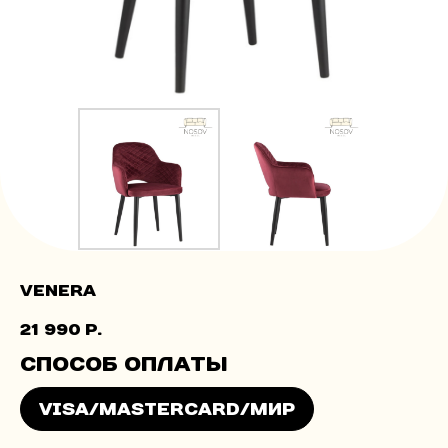
Venera
21 990
р.