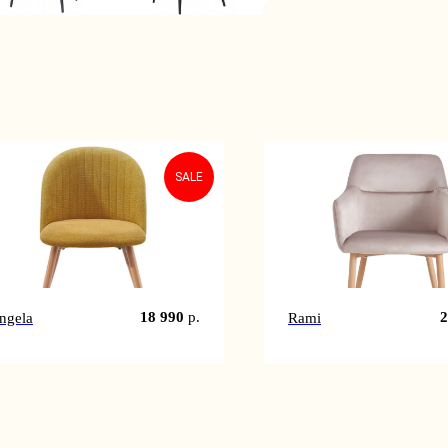
SALE
18 990
р.
2
ngela
Rami