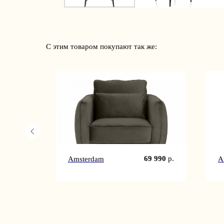
С этим товаром покупают так же:
8 990
р.
69 990
р.
Amsterdam
A