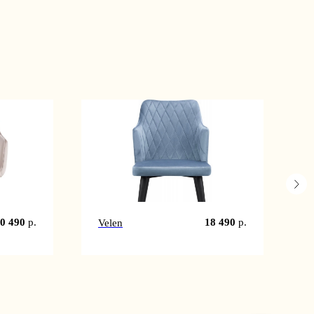
0 490
р.
18 490
р.
Velen
F