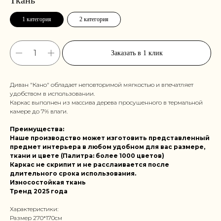
1 категория
2 категория
Заказать в 1 клик
Диван "Кано" обладает неповторимой мягкостью и впечатляет
удобством в использовании.
Каркас выполнен из массива дерева просушенного в термальной
камере до 7% влаги.
Преимущества:
Наше производство может изготовить представленный
предмет интерьера в любом удобном для вас размере,
ткани и цвете (Палитра: более 1000 цветов)
Каркас не скрипит и не расслаивается после
длительного срока использования.
Износостойкая ткань
Тренд 2025 года
Характеристики:
Размер 270*170см