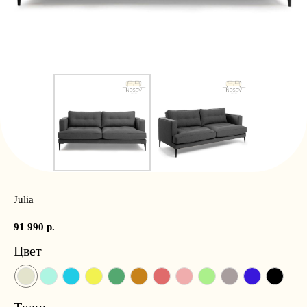
Julia
91 990
р.
Цвет
Ткань