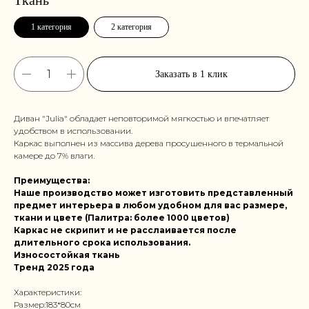
1 категория
2 категория
Заказать в 1 клик
Диван "Julia" обладает неповторимой мягкостью и впечатляет
удобством в использовании.
Каркас выполнен из массива дерева просушенного в термальной
камере до 7% влаги.
Преимущества:
Наше производство может изготовить представленный
предмет интерьера в любом удобном для вас размере,
ткани и цвете (Палитра: более 1000 цветов)
Каркас не скрипит и не расслаивается после
длительного срока использования.
Износостойкая ткань
Тренд 2025 года
Характеристики:
Размер:183*80см