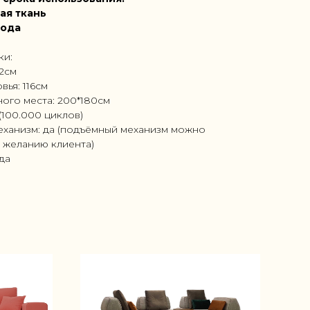
ая ткань
года
ки:
92см
вья: 116см
ого места: 200*180см
(100.000 циклов)
ханизм: да (подъёмный механизм можно
 желанию клиента)
ода