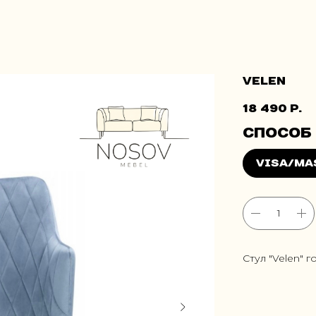
Velen
18 490
р.
Стул "Velen" г