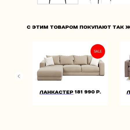
С этим товаром покупают так ж
SALE
990
р.
181 990
р.
Ланкастер