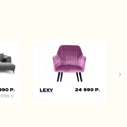
990
р.
24 990
р.
Lexy
 990
р.