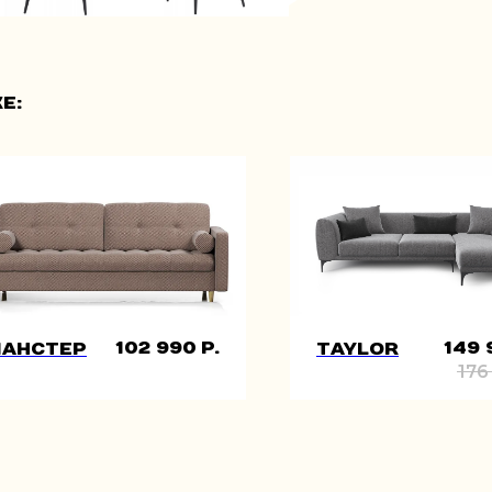
е:
102 990
р.
149 
Ланстер
Taylor
176