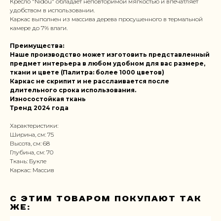
Кресло "Nidou" обладает неповторимой мягкостью и впечатляет
удобством в использовании.
Каркас выполнен из массива дерева просушенного в термальной
камере до 7% влаги.
Преимущества:
Наше производство может изготовить представленный
предмет интерьера в любом удобном для вас размере,
ткани и цвете (Палитра: более 1000 цветов)
Каркас не скрипит и не расслаивается после
длительного срока использования.
Износостойкая ткань
Тренд 2024 года
Характеристики:
Ширина, см: 75
Высота, см: 68
Глубина, см: 70
Ткань: Букле
Каркас: Массив
С этим товаром покупают так
же: