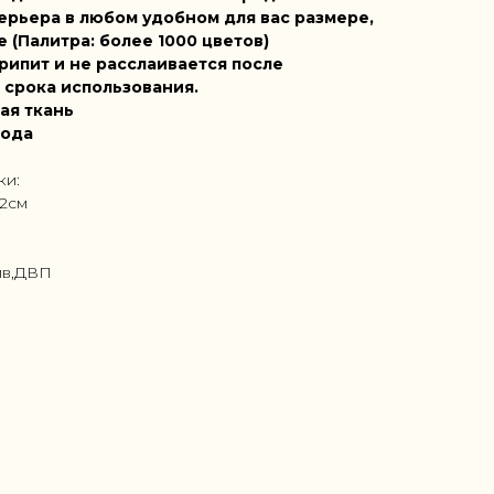
ерьера в любом удобном для вас размере,
е (Палитра: более 1000 цветов)
рипит и не расслаивается после
 срока использования.
ая ткань
года
ки:
62см
ив,ДВП