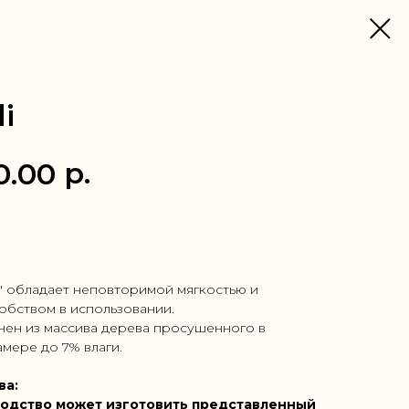
i
р.
0.00
 1 клик
i" обладает неповторимой мягкостью и
обством в использовании.
нен из массива дерева просушенного в
мере до 7% влаги.
ва:
одство может изготовить представленный