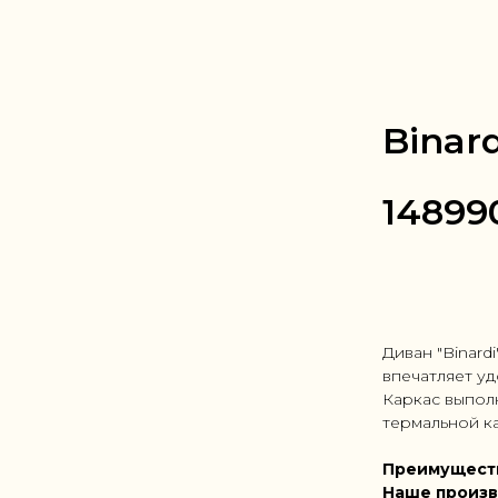
Binard
14899
Заказать в
Диван "Binard
впечатляет уд
Каркас выпол
термальной ка
Преимущест
Наше произв