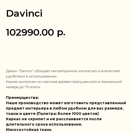
Davinci
р.
102990.00
Заказать в 1 клик
Диван "Davinci" обладает неповторимой мягкостью и впечатляет
удобством в использовании.
Каркас выполнен из массива дерева просушенного в термальной
камере до 7% влаги.
Преимущества:
Наше производство может изготовить представленный
предмет интерьера в любом удобном для вас размере,
ткани и цвете (Палитра: более 1000 цветов)
Каркас не скрипит и не расслаивается после
длительного срока использования.
Износостойкая ткань