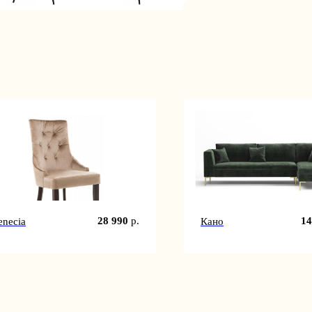
28 990
р.
14
enecia
Кано