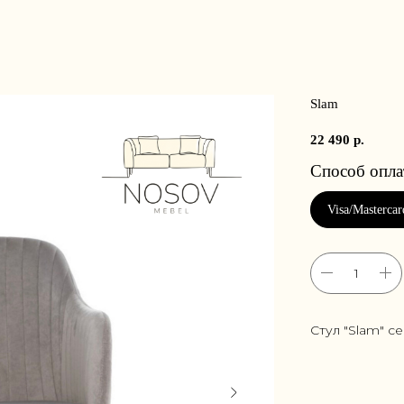
Slam
22 490
р.
Стул "Slam" се