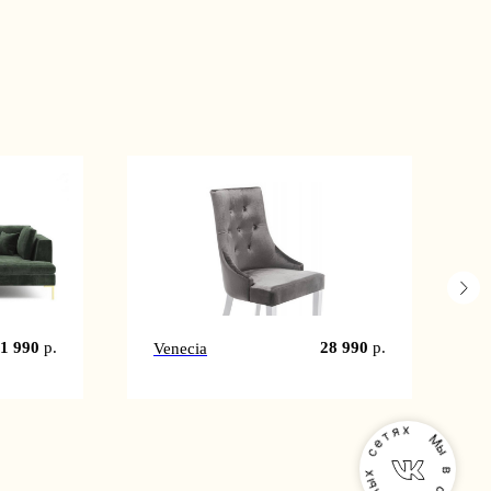
1 990
р.
28 990
р.
Venecia