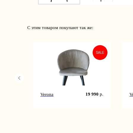
С этим товаром покупают так же:
SALE
SALE
6 990
р.
19 990
р.
Verona
V