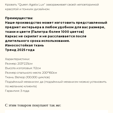
Кровать "Queen Agata Lux" завораживает своей неповторимой
красотой и тонким дизайном.
Преимущества:
Наше производство может изготовить представленный
предмет интерьера в любом удобном для вас размере,
ткани и цвете (Палитра: более 1000 цветов)
Каркас не скрипит и не расслаивается после
длительного срока использования.
Износостойкая ткань
Тренд 2025 года
Характеристики:
Размер: 203*225см
Высота изголовья: 112см
Размер спального места: 200*160см
Ткань: Велюр (100.000 циклов)
Подъёмный механизм: да (подъёмный механизм можно установить
по желанию клиента)
Гарантия: 3 года
С этим товаром покупают так же: