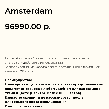
Amsterdam
р.
96990.00
Заказать в 1 клик
Диван "Amsterdam" обладает неповторимой мягкостью и
впечатляет удобством в использовании.
Каркас выполнен из массива дерева просушенного в термальной
камере до 7% влаги.
Преимущества:
Наше производство может изготовить представленный
предмет интерьера в любом удобном для вас размере,
ткани и цвете (Палитра: более 1000 цветов)
Каркас не скрипит и не расслаивается после
длительного срока использования.
Износостойкая ткань