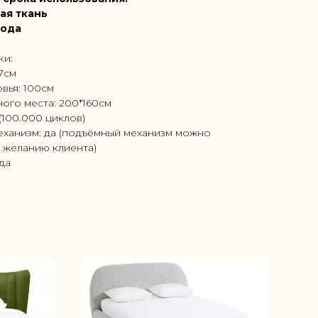
ая ткань
года
ки:
67см
вья: 100см
ого места: 200*160см
(100.000 циклов)
ханизм: да (подъёмный механизм можно
 желанию клиента)
ода