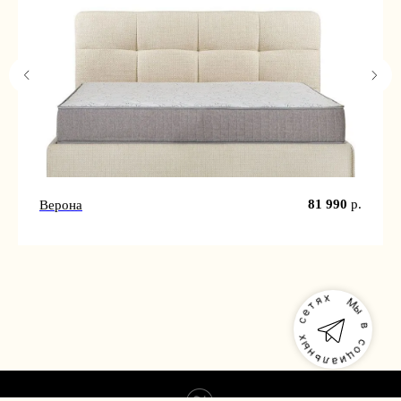
81 990
р.
Верона