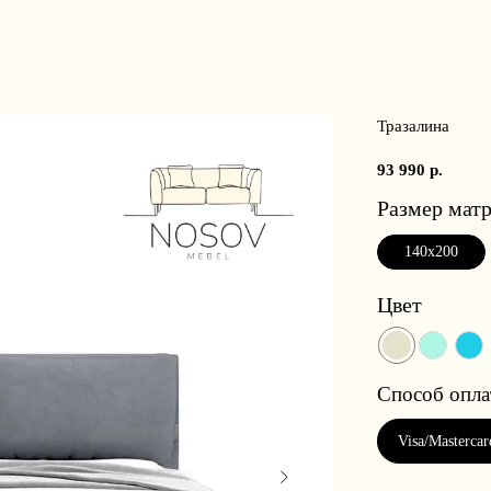
Тразалина
93 990
р.
Размер матр
140x200
Цвет