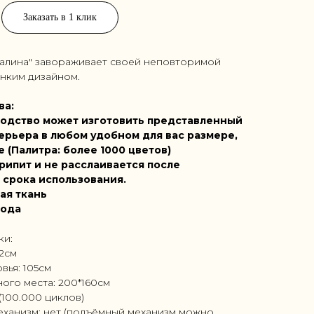
Заказать в 1 клик
залина" завораживает своей неповторимой
онким дизайном.
ва:
одство может изготовить представленный
ерьера в любом удобном для вас размере,
е (Палитра: более 1000 цветов)
рипит и не расслаивается после
 срока использования.
ая ткань
года
ки:
72см
вья: 105см
ого места: 200*160см
(100.000 циклов)
ханизм: нет (подъёмный механизм можно