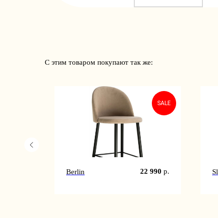
С этим товаром покупают так же:
SALE
SALE
3 990
р.
22 990
р.
Berlin
S