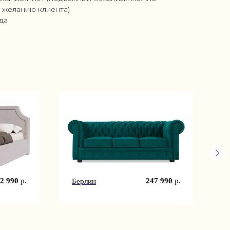
 желанию клиента)
ода
2 990
р.
247 990
р.
Берлин
Т