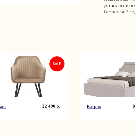
установить по
Гарантия: 3 г
SALE
22 490
р.
8
lam
Катрин