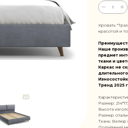
Кровать "Тра
красотой и т
Преимущест
Наше произв
предмет инт
ткани и цвет
Каркас не ск
длительного
Износостойк
Тренд 2025 
Характеристи
Размер: 214*1
Высота изголо
Размер спальн
Ткань: Велюр 
Подъёмный ме