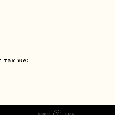
 так же:
Tilda
Made on