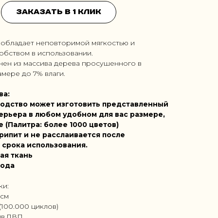
Заказать в 1 клик
" обладает неповторимой мягкостью и
обством в использовании.
нен из массива дерева просушенного в
мере до 7% влаги.
ва:
одство может изготовить представленный
ерьера в любом удобном для вас размере,
е (Палитра: более 1000 цветов)
рипит и не расслаивается после
 срока использования.
ая ткань
года
ки:
1см
(100.000 циклов)
ив,ДВП