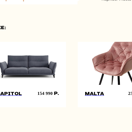
е:
р.
154 990
2
Capitol
Malta