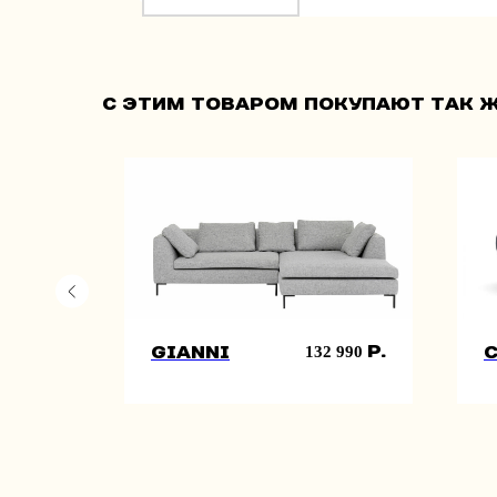
С этим товаром покупают так ж
SALE
р.
р.
 490
132 990
Gianni