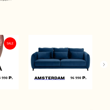
SALE
р.
р.
3 990
96 990
Amsterdam