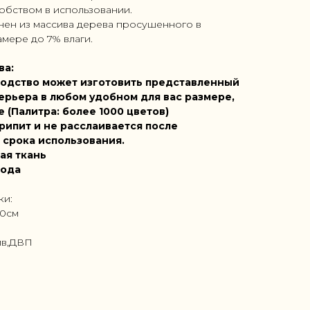
обством в использовании.
нен из массива дерева просушенного в
мере до 7% влаги.
ва:
одство может изготовить представленный
ерьера в любом удобном для вас размере,
е (Палитра: более 1000 цветов)
рипит и не расслаивается после
 срока использования.
ая ткань
года
ки:
70см
ив,ДВП