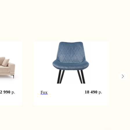
2 990
р.
18 490
р.
Fox
K