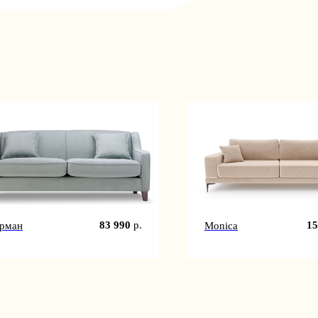
83 990
р.
15
рман
Monica