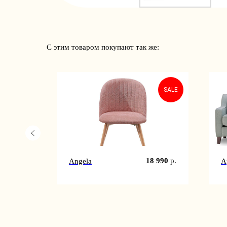
С этим товаром покупают так же:
SALE
2 990
р.
18 990
р.
Angela
А