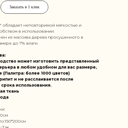
Заказать в 1 клик
" обладает неповторимой мягкостью и
обством в использовании.
нен из массива дерева просушенного в
мере до 7% влаги.
ва:
одство может изготовить представленный
ерьера в любом удобном для вас размере,
е (Палитра: более 1000 цветов)
рипит и не расслаивается после
 срока использования.
ая ткань
года
ки:
50см
то:150*200см
-Так