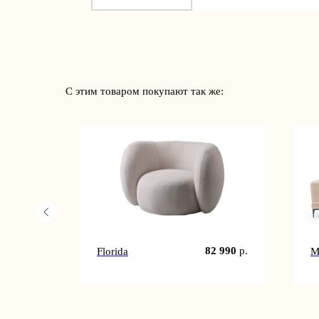
С этим товаром покупают так же:
2 990
р.
82 990
р.
Florida
M