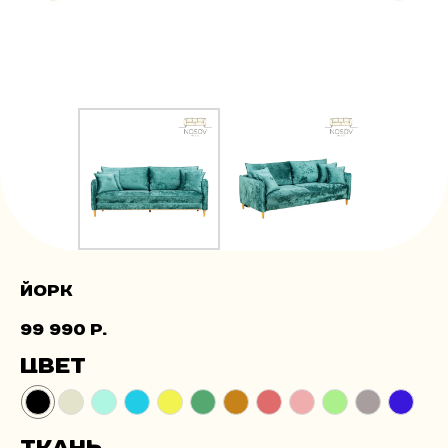
Йорк
99 990
р.
Цвет
Ткань