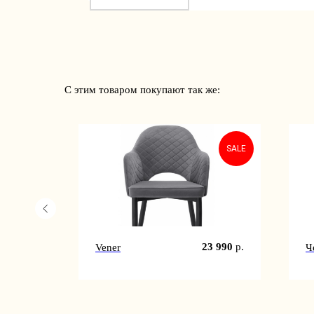
С этим товаром покупают так же:
SALE
1 990
р.
23 990
р.
Vener
Ч