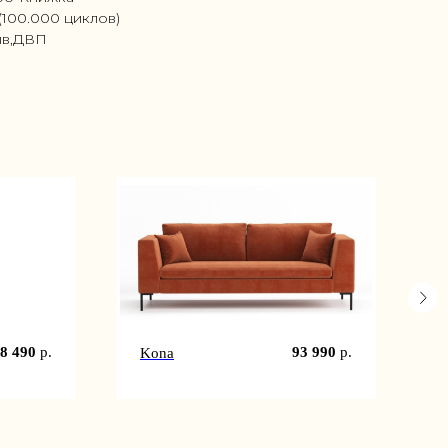
(100.000 циклов)
ив,ДВП
8 490
р.
93 990
р.
Kona
S