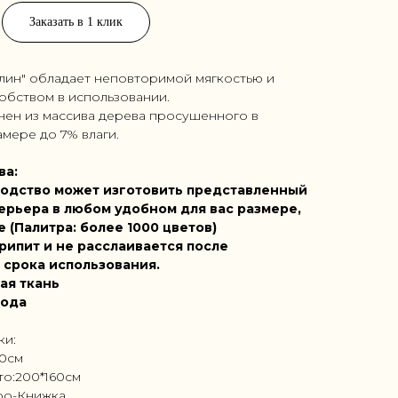
Заказать в 1 клик
лин" обладает неповторимой мягкостью и
обством в использовании.
нен из массива дерева просушенного в
мере до 7% влаги.
ва:
одство может изготовить представленный
ерьера в любом удобном для вас размере,
е (Палитра: более 1000 цветов)
рипит и не расслаивается после
 срока использования.
ая ткань
года
ки:
10см
то:200*160см
ро-Книжка