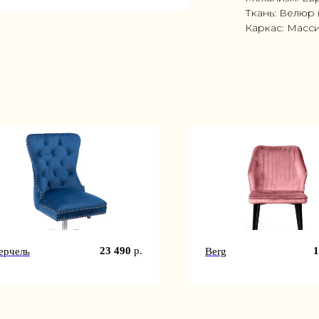
Ткань: Велюр 
Каркас: Масс
23 490
р.
1
ерчель
Berg