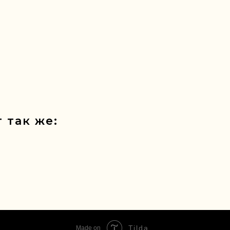
 так же:
Tilda
Made on