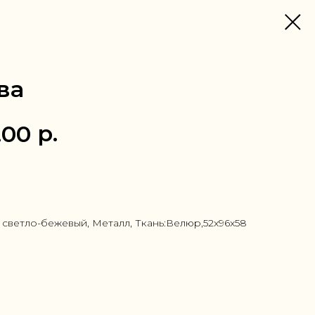
ва
р.
.00
 1 клик
 светло-бежевый, Металл, Ткань:Велюр,52x96x58