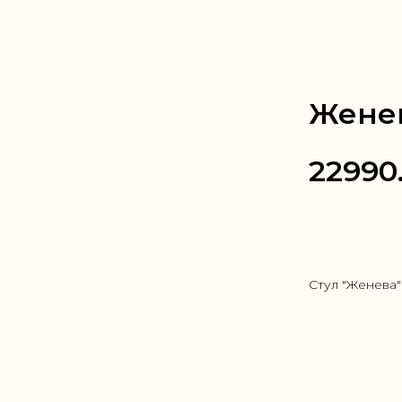
Жене
22990
Заказать в
Стул "Женева"